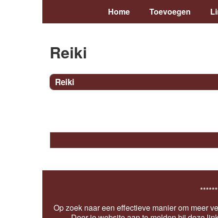
Home
Toevoegen
L
Reiki
Reiki
******
Op zoek naar een effectieve manier om meer ver
Door je website aan te melden bij deze lin