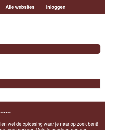
Alle websites
Inloggen
*******
ien wel de oplossing waar je naar op zoek bent!
s op meer verkeer.
Meld je vandaag nog aan