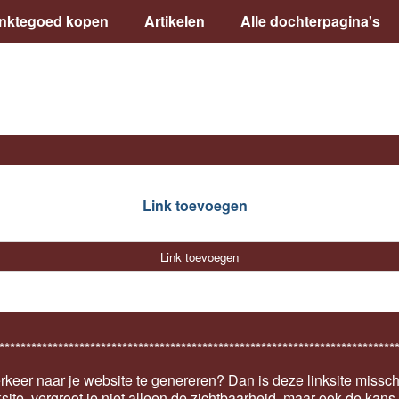
inktegoed kopen
Artikelen
Alle dochterpagina's
Link toevoegen
Link toevoegen
**************************************************************************
keer naar je website te genereren? Dan is deze linksite missch
ksite, vergroot je niet alleen de zichtbaarheid, maar ook de kan