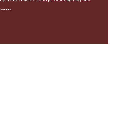
*******